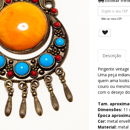
Estimar fret
Não sei meu CEP
Descrição
Pingente vintage
Uma peça indiana
quem ama looks 
couro ou mesmo 
com o desejo do
Tam. aproxima
Dimensões:
11 c
Época aproxim
Cor:
metal envelh
Material:
metal 