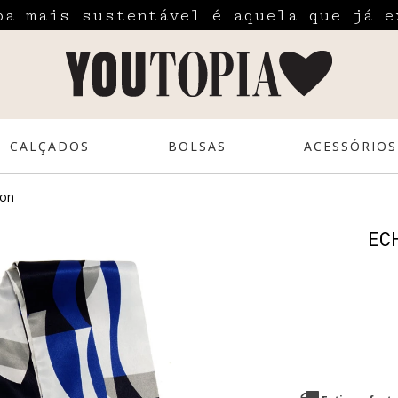
pa mais sustentável é aquela que já e
CALÇADOS
BOLSAS
ACESSÓRIOS
ion
EC