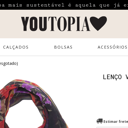
pa mais sustentável é aquela que já e
CALÇADOS
BOLSAS
ACESSÓRIOS
(esgotado)
LENÇO 
Estimar fret