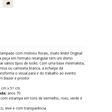
tampado com motivos florais, muito lindo! Original
ta peça em formato retangular tem um ótimo
ar vários tipos de looks. Com uma base minimalista,
misa ou camiseta branca, a echarpe dá
ansforma o visual para ir do trabalho ao evento
m blazer e pronto!
 cm x 51 cm
ada:
anos 70
 com estampa em tons de vermelho, roxo, verde e
co, leve e com transparência