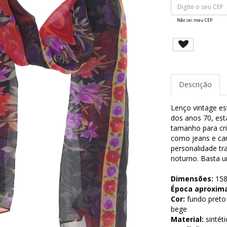
Não sei meu CEP
Descrição
Lenço vintage es
dos anos 70, es
tamanho para cri
como jeans e ca
personalidade tr
noturno. Basta u
Dimensões:
158
Época aproxim
Cor:
fundo preto
bege
Material:
sintéti