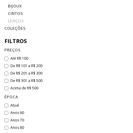
BIJOUX
CINTOS
LENÇOS
COLEÇÕES
FILTROS
PREÇOS
Até R$ 100
De R$ 101 a R$ 200
De R$ 201 a R$ 300
De R$ 301 a R$ 500
Acima de R$ 500
ÉPOCA
Atual
Anos 60
Anos 70
Anos 80