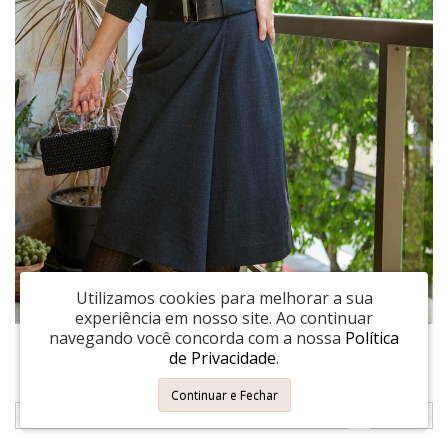
Utilizamos cookies para melhorar a sua
experiência em nosso site.
Ao continuar
navegando você concorda com a nossa
Política
Blusa Batwoman ZARA
de Privacidade
.
R$ 119,00
ou 3x de R$ 39,67
Continuar e Fechar
COMPRAR