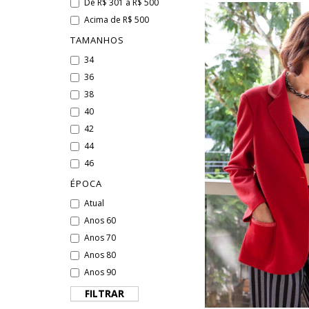
De R$ 301 a R$ 500
Acima de R$ 500
TAMANHOS
34
36
38
40
42
44
46
ÉPOCA
Atual
Anos 60
Anos 70
Anos 80
Anos 90
FILTRAR