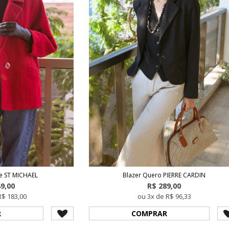
e ST MICHAEL
Blazer Quero PIERRE CARDIN
49,00
R$ 289,00
R$ 183,00
ou 3x de R$ 96,33
R
COMPRAR