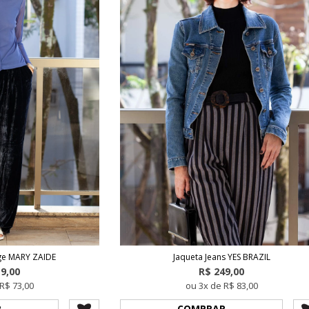
ge MARY ZAIDE
Jaqueta Jeans YES BRAZIL
19,00
R$ 249,00
R$ 73,00
ou 3x de R$ 83,00
R
COMPRAR