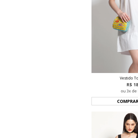
Vestido To
R$ 1
ou 3x de 
COMPRA