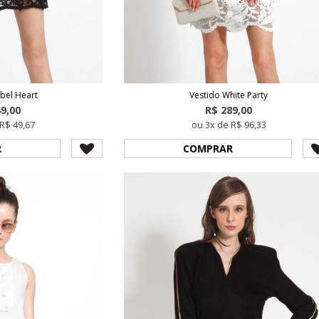
bel Heart
Vestido White Party
49,00
R$ 289,00
R$ 49,67
ou 3x de R$ 96,33
R
COMPRAR