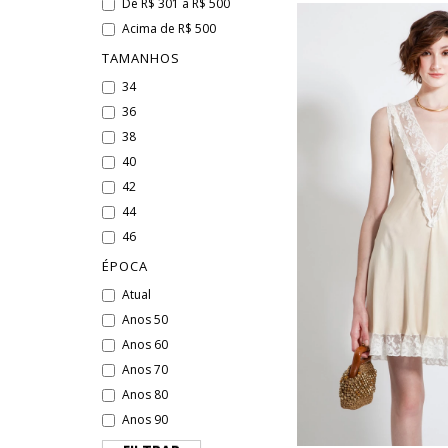
De R$ 301 a R$ 500
Acima de R$ 500
TAMANHOS
34
36
38
40
42
44
46
ÉPOCA
Atual
Anos 50
Anos 60
Anos 70
Anos 80
Anos 90