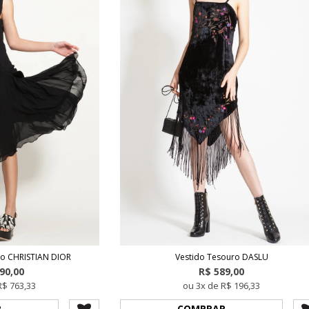
xo CHRISTIAN DIOR
Vestido Tesouro DASLU
290,00
R$ 589,00
R$ 763,33
ou 3x de R$ 196,33
R
COMPRAR