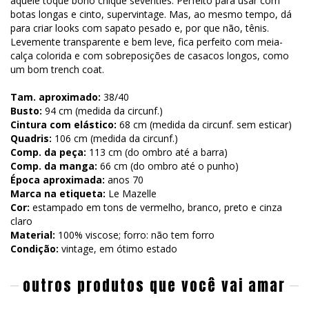
aquele toque boho chique seventies. Perfeito para usar com
botas longas e cinto, supervintage. Mas, ao mesmo tempo, dá
para criar looks com sapato pesado e, por que não, tênis.
Levemente transparente e bem leve, fica perfeito com meia-
calça colorida e com sobreposições de casacos longos, como
um bom trench coat.
Tam. aproximado:
38/40
Busto:
94 cm (medida da circunf.)
Cintura com elástico:
68 cm (medida da circunf. sem esticar)
Quadris:
106 cm (medida da circunf.)
Comp. da peça:
113 cm (do ombro até a barra)
Comp. da manga:
66 cm (do ombro até o punho)
Época aproximada:
anos 70
Marca na etiqueta:
Le Mazelle
Cor:
estampado em tons de vermelho, branco, preto e cinza
claro
Material:
100% viscose; forro: não tem forro
Condição:
vintage, em ótimo estado
outros produtos que você vai amar