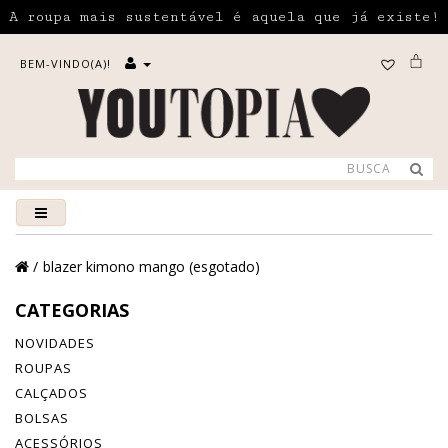
A roupa mais sustentável é aquela que já existe!
BEM-VINDO(A)!
blazer kimono mango (esgotado)
CATEGORIAS
NOVIDADES
ROUPAS
CALÇADOS
BOLSAS
ACESSÓRIOS