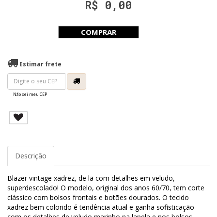
R$ 0,00
COMPRAR
Estimar frete
Não sei meu CEP
Descrição
Blazer vintage xadrez, de lã com detalhes em veludo,
superdescolado! O modelo, original dos anos 60/70, tem corte
clássico com bolsos frontais e botões dourados. O tecido
xadrez bem colorido é tendência atual e ganha sofisticação
com os detalhes de veludo marinho na lapela e nos bolsos.