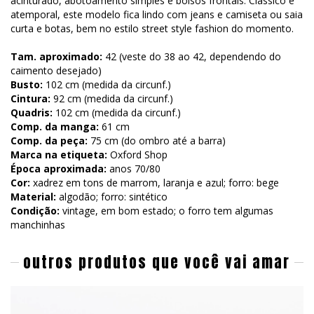
acinturado, abotoamento simples e bolsos frontais. Clássico e
atemporal, este modelo fica lindo com jeans e camiseta ou saia
curta e botas, bem no estilo street style fashion do momento.
Tam. aproximado:
42 (veste do 38 ao 42, dependendo do
caimento desejado)
Busto:
102 cm (medida da circunf.)
Cintura:
92 cm (medida da circunf.)
Quadris:
102 cm (medida da circunf.)
Comp. da manga:
61 cm
Comp. da peça:
75 cm (do ombro até a barra)
Marca na etiqueta:
Oxford Shop
Época aproximada:
anos 70/80
Cor:
xadrez em tons de marrom, laranja e azul; forro: bege
Material:
algodão; forro: sintético
Condição:
vintage, em bom estado; o forro tem algumas
manchinhas
outros produtos que você vai amar