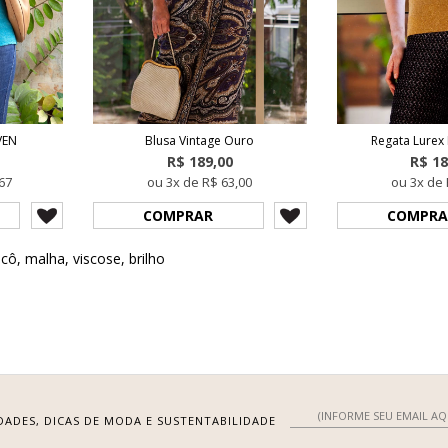
VEN
Blusa Vintage Ouro
Regata Lurex
R$ 189,00
R$ 18
67
ou 3x de R$ 63,00
ou 3x de 
COMPRAR
COMPRA
icô
,
malha
,
viscose
,
brilho
DADES, DICAS DE MODA E SUSTENTABILIDADE