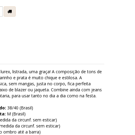
e
 lurex, listrada, uma graça! A composição de tons de
arinho e prata é muito chique e estilosa. A
ca, sem mangas, justa no corpo, fica perfeita
aixo de blazer ou jaqueta. Combine ainda com jeans
ataria, para usar tanto no dia a dia como na festa.
do:
38/40 (Brasil)
ta:
M (Brasil)
dida da circunf. sem esticar)
edida da circunf. sem esticar)
o ombro até a barra)