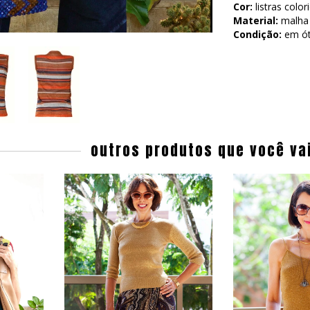
Cor:
listras colo
Material:
malha 
Condição:
em ót
outros produtos que você va