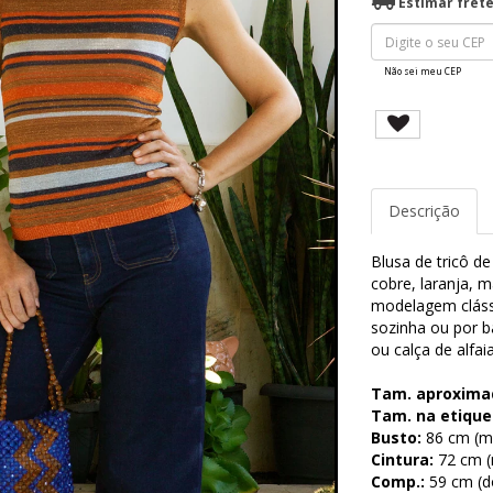
Estimar fret
Não sei meu CEP
Descrição
Blusa de tricô de
cobre, laranja, m
modelagem clássi
sozinha ou por b
ou calça de alfai
Tam. aproxima
Tam. na etique
Busto:
86 cm (me
Cintura:
72 cm (m
Comp.:
59 cm (d