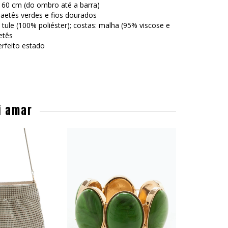
60 cm (do ombro até a barra)
aetês verdes e fios dourados
 tule (100% poliéster); costas: malha (95% viscose e
etês
rfeito estado
i amar