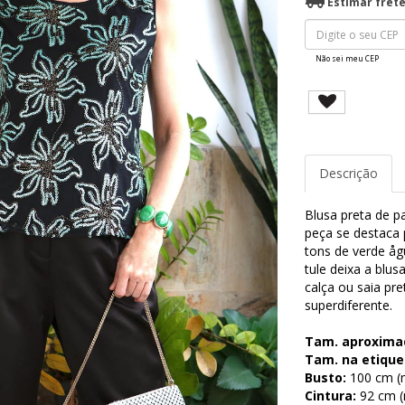
Estimar fret
Não sei meu CEP
Descrição
Blusa preta de pa
peça se destaca
tons de verde åg
tule deixa a blu
calça ou saia pre
superdiferente.
Tam. aproxima
Tam. na etique
Busto:
100 cm (m
Cintura:
92 cm (m