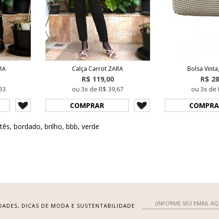
RA
Calça Carrot ZARA
Bolsa Vint
R$ 119,00
R$ 28
33
ou 3x de R$ 39,67
ou 3x de 
COMPRAR
COMPRA
tês
,
bordado
,
brilho
,
bbb
,
verde
DADES, DICAS DE MODA E SUSTENTABILIDADE