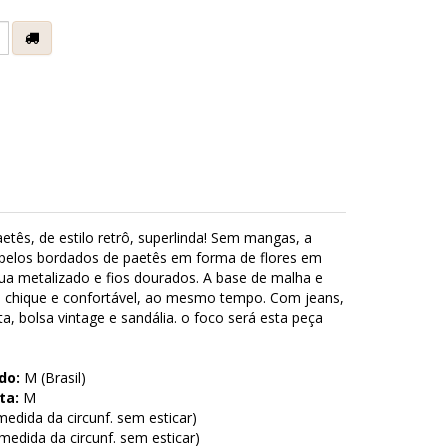
e
etês, de estilo retrô, superlinda! Sem mangas, a
 pelos bordados de paetês em forma de flores em
ua metalizado e fios dourados. A base de malha e
sa chique e confortável, ao mesmo tempo. Com jeans,
ta, bolsa vintage e sandália. o foco será esta peça
do:
M (Brasil)
ta:
M
edida da circunf. sem esticar)
edida da circunf. sem esticar)