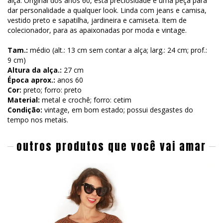
alça. Original dos anos 60, esta preciosidade é uma peça para
dar personalidade a qualquer look. Linda com jeans e camisa,
vestido preto e sapatilha, jardineira e camiseta. Item de
colecionador, para as apaixonadas por moda e vintage.
Tam.:
médio (alt.: 13 cm sem contar a alça; larg.: 24 cm; prof.:
9 cm)
Altura da alça.:
27 cm
Época aprox.:
anos 60
Cor:
preto; forro: preto
Material:
metal e crochê; forro: cetim
Condição:
vintage, em bom estado; possui desgastes do
tempo nos metais.
outros produtos que você vai amar