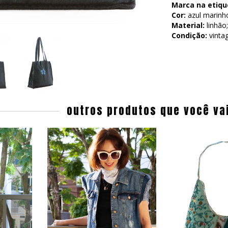
Marca na etiqu
Cor:
azul marinho
Material:
linhão;
Condição:
vinta
outros produtos que você va