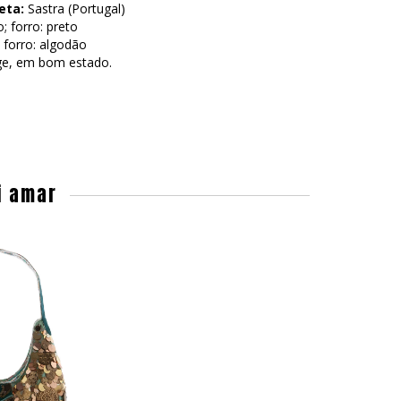
eta:
Sastra (Portugal)
; forro: preto
 forro: algodão
ge, em bom estado.
i amar