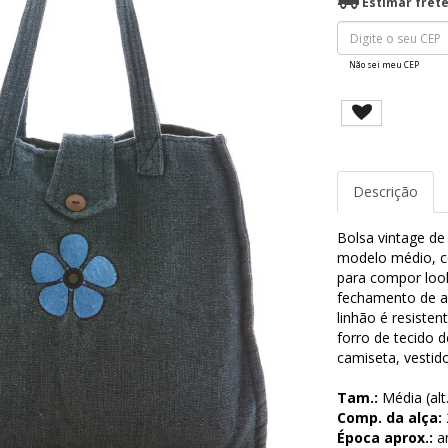
Estimar fret
Não sei meu CEP
Descrição
Bolsa vintage de
modelo médio, co
para compor look
fechamento de ab
linhão é resisten
forro de tecido 
camiseta, vestid
Tam.:
Média (alt
Comp. da alça:
Época aprox.:
a