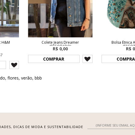
rt H&M
Colete Jeans Dreamer
Bolsa Étnica
(ESGOTADO)
(ESGO
R$ 0,00
R$ 0
67
COMPRAR
COMPRA
ido
,
flores
,
verão
,
bbb
DADES, DICAS DE MODA E SUSTENTABILIDADE