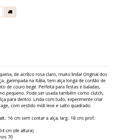
e
uena, de acrílico rosa claro, muito linda! Original dos
ça, garimpada na Itália, tem alça longa de cordão de
o de couro bege. Perfeita para festas e baladas,
rno pequeno. Pode ser usada também como clutch,
alça para dentro. Linda com tudo, experimente criar
age, com vestido mídi leve e salto quadrado.
t.: 16 cm sem contar a alça; larg.: 18 cm; prof.:
64 cm (de altura)
nos 70