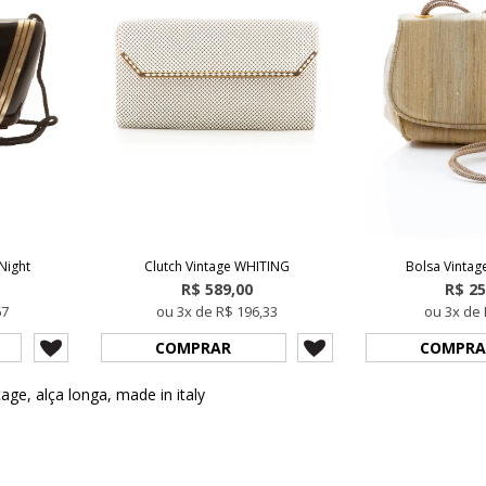
Night
Clutch Vintage WHITING
Bolsa Vintag
R$ 589,00
R$ 25
67
ou 3x de R$ 196,33
ou 3x de 
COMPRAR
COMPRA
tage
,
alça longa
,
made in italy