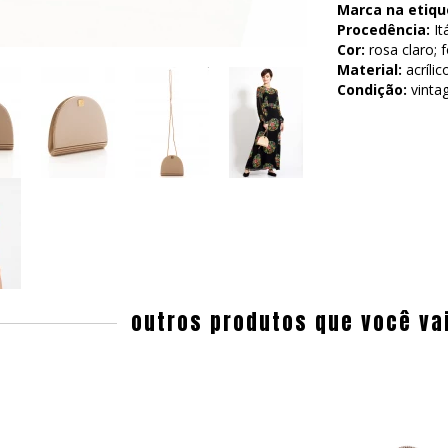
Marca na etiqu
Procedência:
It
Cor:
rosa claro; 
Material:
acrílic
Condição:
vinta
outros produtos que você va