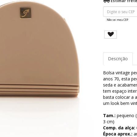
Estimar fret
Não sei meu CEP
Descrição
Bolsa vintage peq
anos 70, esta pe
seda e acabament
tem espaço inte
basta colocar a 
um look bem vint
Tam.:
pequeno (al
3 cm)
Comp. da alça:
Época aprox.:
a