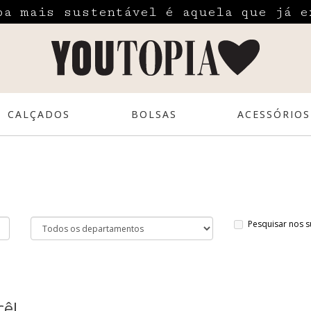
pa mais sustentável é aquela que já e
CALÇADOS
BOLSAS
ACESSÓRIOS
Pesquisar nos 
cê!