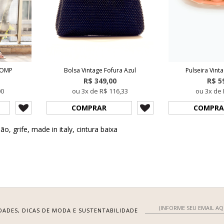
OOMP
Bolsa Vintage Fofura Azul
Pulseira Vint
R$ 349,00
R$ 5
00
ou 3x de R$ 116,33
ou 3x de 
COMPRAR
COMPRA
dão
,
grife
,
made in italy
,
cintura baixa
DADES, DICAS DE MODA E SUSTENTABILIDADE