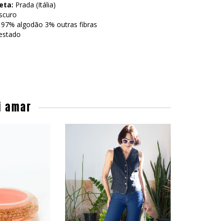
eta:
Prada (Itália)
scuro
97% algodão 3% outras fibras
stado
i amar