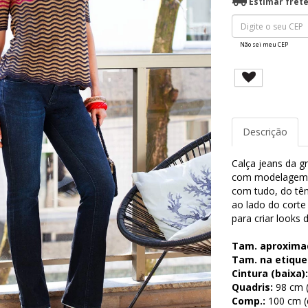
Estimar fret
Não sei meu CEP
Descrição
Calça jeans da gri
com modelagem re
com tudo, do tên
ao lado do corte
para criar looks 
Tam. aproxima
Tam. na etique
Cintura (baixa):
Quadris:
98 cm (
Comp.:
100 cm (d