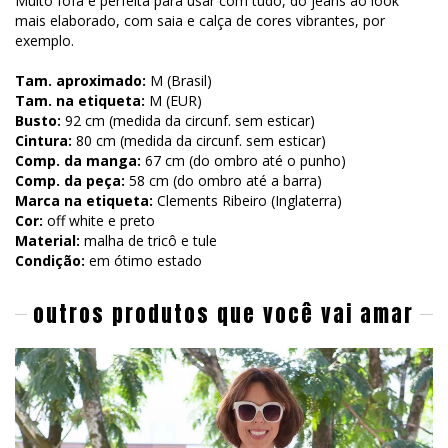
Muito fofa e perfeita para usar com tudo, do jeans ao look
mais elaborado, com saia e calça de cores vibrantes, por
exemplo.
Tam. aproximado:
M (Brasil)
Tam. na etiqueta:
M (EUR)
Busto:
92 cm (medida da circunf. sem esticar)
Cintura:
80 cm (medida da circunf. sem esticar)
Comp. da manga:
67 cm (do ombro até o punho)
Comp. da peça:
58 cm (do ombro até a barra)
Marca na etiqueta:
Clements Ribeiro (Inglaterra)
Cor:
off white e preto
Material:
malha de
tricô e tule
Condição:
em ótimo estado
outros produtos que você vai amar