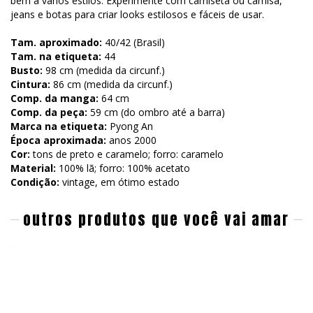
bem a vários estilos. Experimente com camiseta ou camisa,
jeans e botas para criar looks estilosos e fáceis de usar.
Tam. aproximado:
40/42 (Brasil)
Tam. na etiqueta:
44
Busto:
98 cm (medida da circunf.)
Cintura:
86 cm (medida da circunf.)
Comp. da manga:
64 cm
Comp. da peça:
59 cm (do ombro até a barra)
Marca na etiqueta:
Pyong An
Época aproximada:
anos 2000
Cor:
tons de preto e caramelo; forro: caramelo
Material:
100% lã; forro: 100% acetato
Condição:
vintage, em ótimo estado
outros produtos que você vai amar