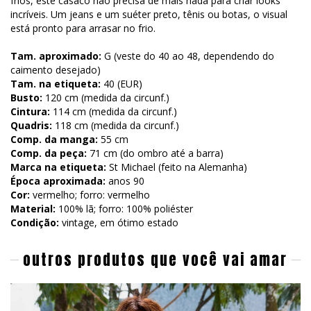
frios, este casaco não precisa de mais nada para criar looks
incríveis. Um jeans e um suéter preto, tênis ou botas, o visual
está pronto para arrasar no frio.
Tam. aproximado:
G (veste do 40 ao 48, dependendo do
caimento desejado)
Tam. na etiqueta:
40 (EUR)
Busto:
120 cm (medida da circunf.)
Cintura:
114 cm (medida da circunf.)
Quadris:
118 cm (medida da circunf.)
Comp. da manga:
55 cm
Comp. da peça:
71 cm (do ombro até a barra)
Marca na etiqueta:
St Michael (feito na Alemanha)
Época aproximada:
anos 90
Cor:
vermelho; forro: vermelho
Material:
100% lã; forro: 100% poliéster
Condição:
vintage, em ótimo estado
outros produtos que você vai amar