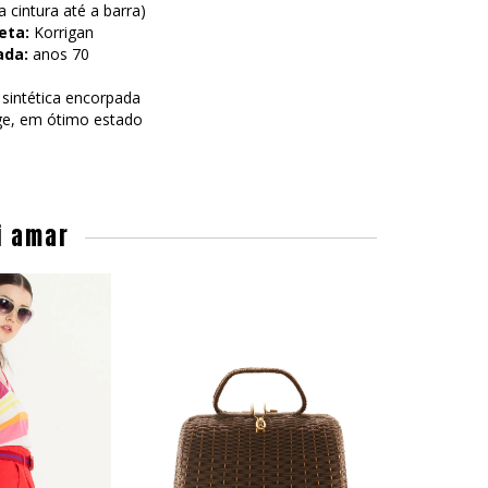
 cintura até a barra)
eta:
Korrigan
ada:
anos 70
sintética encorpada
ge, em ótimo estado
i amar