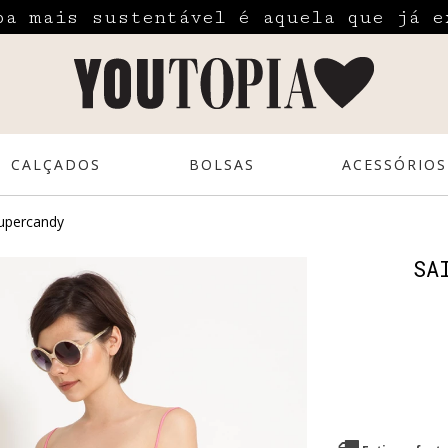
pa mais sustentável é aquela que já e
CALÇADOS
BOLSAS
ACESSÓRIOS
supercandy
SA