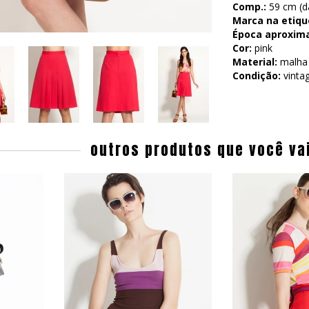
Comp.:
59 cm (da
Marca na etiqu
Época aproxim
Cor:
pink
Material:
malha 
Condição:
vinta
outros produtos que você va