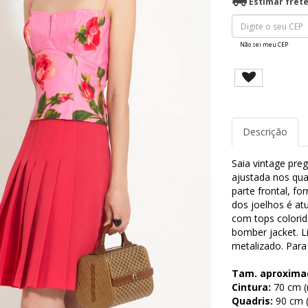
Estimar fret
Não sei meu CEP
Descrição
Saia vintage pre
ajustada nos qua
parte frontal, f
dos joelhos é at
com tops colorid
bomber jacket. L
metalizado. Para 
Tam. aproxima
Cintura:
70 cm (m
Quadris:
90 cm (