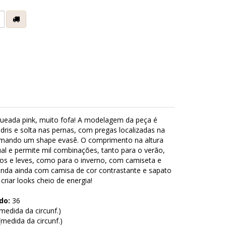
e
gueada pink, muito fofa! A modelagem da peça é
dris e solta nas pernas, com pregas localizadas na
ormando um shape evasê. O comprimento na altura
ual e permite mil combinações, tanto para o verão,
os e leves, como para o inverno, com camiseta e
inda ainda com camisa de cor contrastante e sapato
criar looks cheio de energia!
do:
36
edida da circunf.)
medida da circunf.)