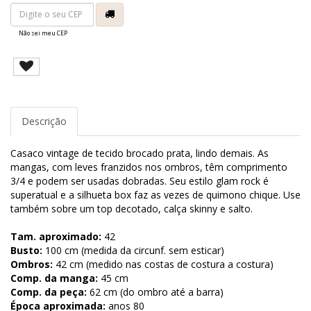
Não sei meu CEP
Descrição
Casaco vintage de tecido brocado prata, lindo demais. As
mangas, com leves franzidos nos ombros, têm comprimento
3/4 e podem ser usadas dobradas. Seu estilo glam rock é
superatual e a silhueta box faz as vezes de quimono chique. Use
também sobre um top decotado, calça skinny e salto.
Tam. aproximado:
42
Busto:
100 cm (medida da circunf. sem esticar)
Ombros:
42 cm (medido nas costas de costura a costura)
Comp. da manga:
45 cm
Comp. da peça:
62 cm (do ombro até a barra)
Época aproximada:
anos 80