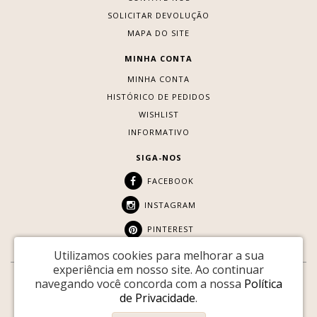
SOLICITAR DEVOLUÇÃO
MAPA DO SITE
MINHA CONTA
MINHA CONTA
HISTÓRICO DE PEDIDOS
WISHLIST
INFORMATIVO
SIGA-NOS
FACEBOOK
INSTAGRAM
PINTEREST
Utilizamos cookies para melhorar a sua
experiência em nosso site.
Ao continuar
navegando você concorda com a nossa
Política
SITE SEGURO:
de Privacidade
.
Youtopia © 2026 |
Desenvolvido por
88DIGITAL