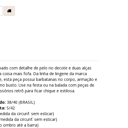
e
ado com detalhe de pelo no decote e duas alças
a coisa mais fofa. Da linha de lingerie da marca
ne, esta peça possui barbatanas no corpo, armação e
no busto. Use na festa ou na balada com peças de
ssórios retrô para ficar chique e estilosa.
do:
38/40 (BRASIL)
ta:
S/42
dida da circunf. sem esticar)
edida da circunf. sem esticar)
o ombro até a barra)