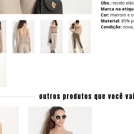
Obs.:
tecido elás
Marca na etiqu
Cor:
marrom e of
Material:
85% pol
Condição:
nova,
outros produtos que você va