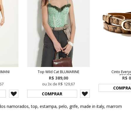
ARMANI
Top Wild Cat BLUMARINE
Cinto Every
(ESGO
R$ 389,00
R$ 0
67
ou 3x de R$ 129,67
COMPRA
COMPRAR
 dos namorados
,
top
,
estampa
,
pelo
,
grife
,
made in italy
,
marrom