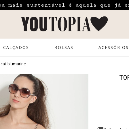
pa mais sustentável é aquela que já e
CALÇADOS
BOLSAS
ACESSÓRIOS
 cat blumarine
TO