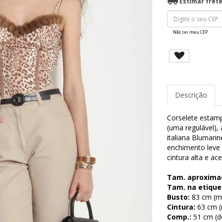
Estimar fret
Não sei meu CEP
Descrição
Corselete estamp
(uma regulável), 
italiana Blumari
enchimento leve 
cintura alta e ace
Tam. aproxima
Tam. na etique
Busto:
83 cm (me
Cintura:
63 cm (m
Comp.:
51 cm (d