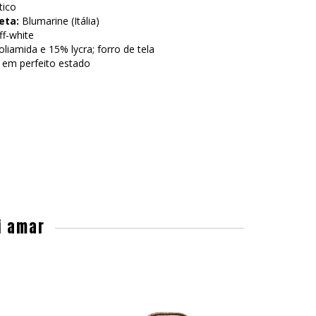
tico
eta:
Blumarine (Itália)
f-white
iamida e 15% lycra; forro de tela
 em perfeito estado
i amar