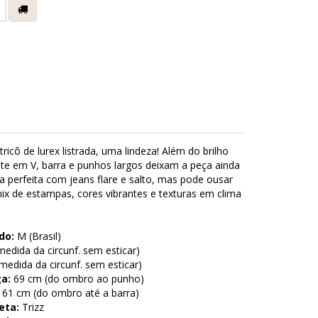
tricô de lurex listrada, uma lindeza! Além do brilho
te em V, barra e punhos largos deixam a peça ainda
ca perfeita com jeans flare e salto, mas pode ousar
 de estampas, cores vibrantes e texturas em clima
do:
M (Brasil)
edida da circunf. sem esticar)
edida da circunf. sem esticar)
a:
69 cm (do ombro ao punho)
61 cm (do ombro até a barra)
eta:
Trizz