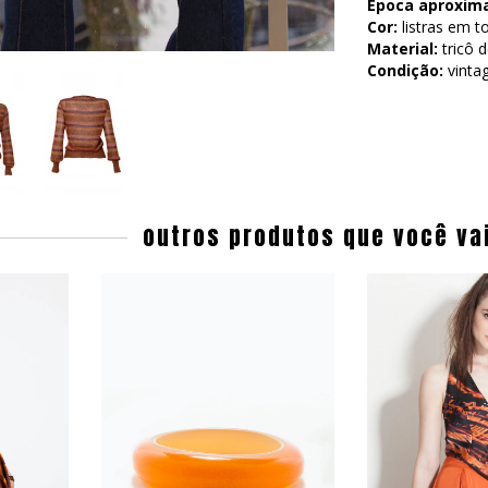
Época aproxim
Cor:
listras em t
Material:
tricô d
Condição:
vinta
outros produtos que você va