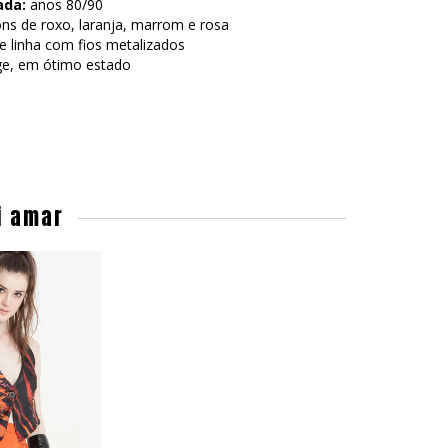
ada:
anos 80/90
ons de roxo, laranja, marrom e rosa
e linha com fios metalizados
ge, em ótimo estado
i amar