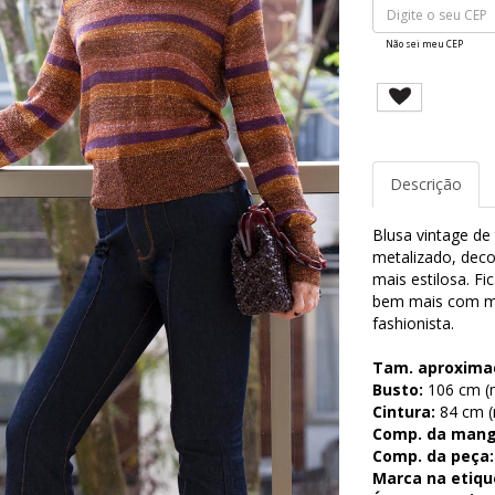
Não sei meu CEP
Descrição
Blusa vintage de 
metalizado, deco
mais estilosa. Fi
bem mais com mix
fashionista.
Tam. aproxima
Busto:
106 cm (m
Cintura:
84 cm (m
Comp. da mang
Comp. da peça:
Marca na etiqu