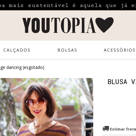
pa mais sustentável é aquela que já e
CALÇADOS
BOLSAS
ACESSÓRIOS
age dancing (esgotado)
BLUSA V
Estimar fret