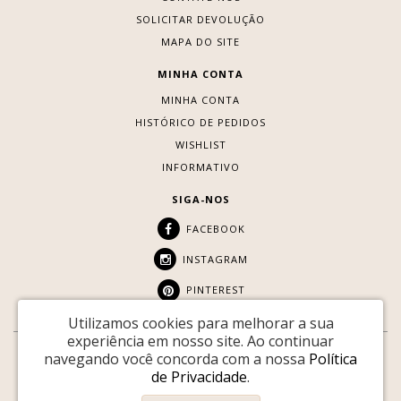
SOLICITAR DEVOLUÇÃO
MAPA DO SITE
MINHA CONTA
MINHA CONTA
HISTÓRICO DE PEDIDOS
WISHLIST
INFORMATIVO
SIGA-NOS
FACEBOOK
INSTAGRAM
PINTEREST
Utilizamos cookies para melhorar a sua
experiência em nosso site.
Ao continuar
navegando você concorda com a nossa
Política
SITE SEGURO:
de Privacidade
.
Youtopia © 2026 |
Desenvolvido por
88DIGITAL