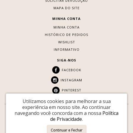
SOLICITAR DEVOLUÇÃO
MAPA DO SITE
MINHA CONTA
MINHA CONTA
HISTÓRICO DE PEDIDOS
WISHLIST
INFORMATIVO
SIGA-NOS
FACEBOOK
INSTAGRAM
PINTEREST
Utilizamos cookies para melhorar a sua
experiência em nosso site.
Ao continuar
navegando você concorda com a nossa
Política
SITE SEGURO:
de Privacidade
.
Youtopia © 2026 |
Desenvolvido por
88DIGITAL
Continuar e Fechar
Youtopia Vintage - CNPJ: 34.915.308/0001-89