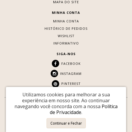
MAPA DO SITE
MINHA CONTA
MINHA CONTA
HISTÓRICO DE PEDIDOS
WISHLIST
INFORMATIVO
SIGA-NOS
FACEBOOK
INSTAGRAM
PINTEREST
Utilizamos cookies para melhorar a sua
experiência em nosso site.
Ao continuar
navegando você concorda com a nossa
Política
SITE SEGURO:
de Privacidade
.
Youtopia © 2026 |
Desenvolvido por
88DIGITAL
Continuar e Fechar
Youtopia Vintage - CNPJ: 34.915.308/0001-89
Vitória / ES