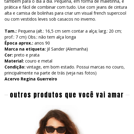
também para o dia a dia. Pequena, em forma de maletinha, é
prática e fácil de combinar com tudo. Use com jeans de cintura
alta e camisa de bolinhas para criar um visual french supercool
ou com vestidos leves sob casacos no inverno.
Tam.:
Pequena (alt.: 16,5 cm sem contar a alça; larg.: 20 cm;
prof.: 7 cm) Obs.: não tem alça longa
Época aprox.:
anos 90
Marca na etiqueta:
Jil Sander (Alemanha)
Cor:
preto e prata
Material:
couro e metal
Condição:
vintage, em bom estado. Possui marcas no couro,
principalmente na parte de trás (veja nas fotos)
Acervo Regina Guerreiro
outros produtos que você vai amar