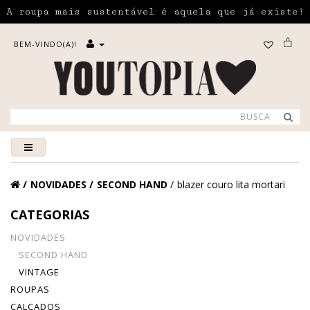
A roupa mais sustentável é aquela que já existe!
BEM-VINDO(A)!
NOVIDADES
SECOND HAND
blazer couro lita mortari
CATEGORIAS
NOVIDADES
SECOND HAND
VINTAGE
ROUPAS
CALÇADOS