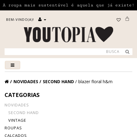
A roupa mais sustentável é aquela que já existe!
BEM-VINDO(A)!
NOVIDADES
SECOND HAND
blazer floral h&m
CATEGORIAS
NOVIDADES
SECOND HAND
VINTAGE
ROUPAS
CALÇADOS