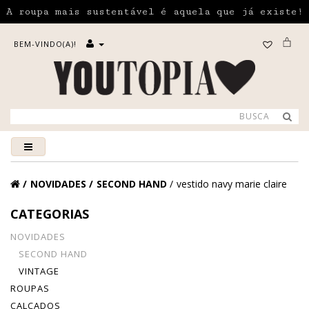
A roupa mais sustentável é aquela que já existe!
BEM-VINDO(A)!
NOVIDADES
SECOND HAND
vestido navy marie claire
CATEGORIAS
NOVIDADES
SECOND HAND
VINTAGE
ROUPAS
CALÇADOS