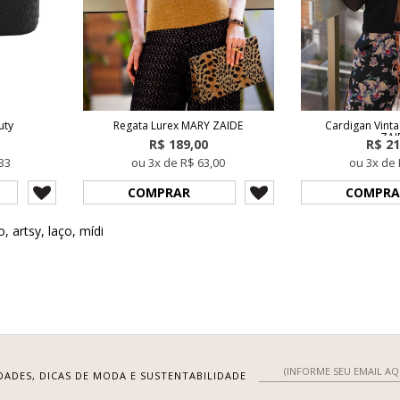
uty
Regata Lurex MARY ZAIDE
Cardigan Vint
ZAI
R$ 189,00
R$ 21
33
ou 3x de R$ 63,00
ou 3x de 
COMPRAR
COMPRA
o
,
artsy
,
laço
,
mídi
DADES, DICAS DE MODA E SUSTENTABILIDADE