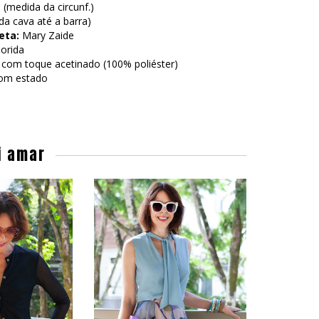
(medida da circunf.)
a cava até a barra)
eta:
Mary Zaide
orida
 com toque acetinado (100% poliéster)
om estado
i amar