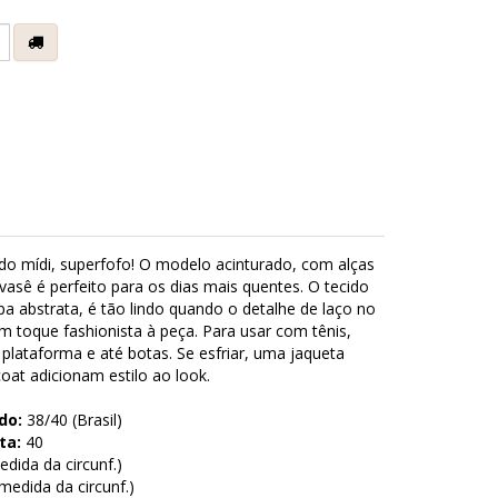
e
o mídi, superfofo! O modelo acinturado, com alças
evasê é perfeito para os dias mais quentes. O tecido
a abstrata, é tão lindo quando o detalhe de laço no
m toque fashionista à peça. Para usar com tênis,
, plataforma e até botas. Se esfriar, uma jaqueta
oat adicionam estilo ao look.
do:
38/40 (Brasil)
ta:
40
dida da circunf.)
edida da circunf.)