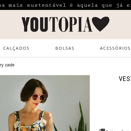
pa mais sustentável é aquela que já e
CALÇADOS
BOLSAS
ACESSÓRIOS
ry zaide
VES