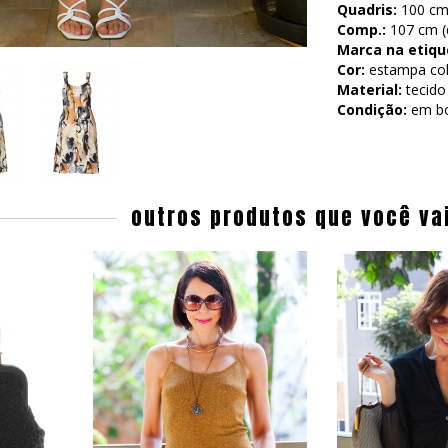
Quadris:
100 cm 
Comp.:
107 cm (d
Marca na etiqu
Cor:
estampa col
Material:
tecido
Condição:
em b
outros produtos que você va