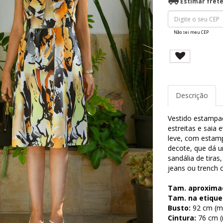
Estimar fret
Não sei meu CEP
Descrição
Vestido estampad
estreitas e saia 
leve, com estamp
decote, que dá u
sandália de tiras
jeans ou trench c
Tam. aproxima
Tam. na etique
Busto:
92 cm (me
Cintura:
76 cm (m