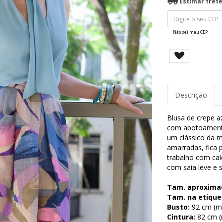
Estimar fret
Não sei meu CEP
Descrição
Blusa de crepe a
com abotoamento 
um clássico da m
amarradas, fica p
trabalho com cal
com saia leve e s
Tam. aproxima
Tam. na etique
Busto:
92 cm (me
Cintura:
82 cm (m