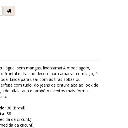
e
zul água, sem mangas, lindíssima! A modelagem,
frontal e tiras no decote para amarrar com laço, é
oda. Linda para usar com as tiras soltas ou
erfeita com tudo, do jeans de cintura alta ao look de
ça de alfaiataria e também eventos mais formais,
alto.
do:
38 (Brasil)
ta:
38
dida da circunf.)
edida da circunf.)