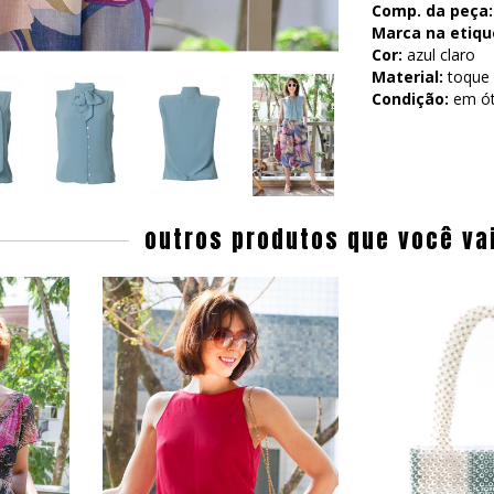
Comp. da peça:
Marca na etiqu
Cor:
azul claro
Material:
toque 
Condição:
em ót
outros produtos que você va