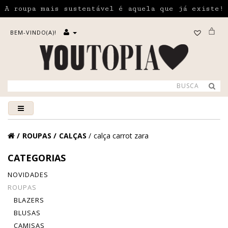
A roupa mais sustentável é aquela que já existe!
BEM-VINDO(A)!
ROUPAS
CALÇAS
calça carrot zara
CATEGORIAS
NOVIDADES
ROUPAS
BLAZERS
BLUSAS
CAMISAS