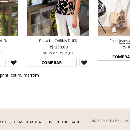
DUEK
Blusa Hit CARINA DUEK
Calça Jeans
(ESGO
R$ 239,00
R$ 0
33
ou 3x de R$ 79,67
COMPRA
COMPRAR
print
,
cetim
,
marrom
DADES, DICAS DE MODA E SUSTENTABILIDADE