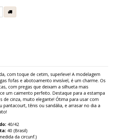
e
a, com toque de cetim, superleve! A modelagem
as fofas e abotoamento invisível, é um charme. Os
tas, com pregas que deixam a silhueta mais
ece um caimento perfeito. Destaque para a estampa
s de cinza, muito elegante! Ótima para usar com
 pantacourt, tênis ou sandália, e arrasar no dia a
ito!
do:
40/42
ta:
40 (Brasil)
edida da circunf.)