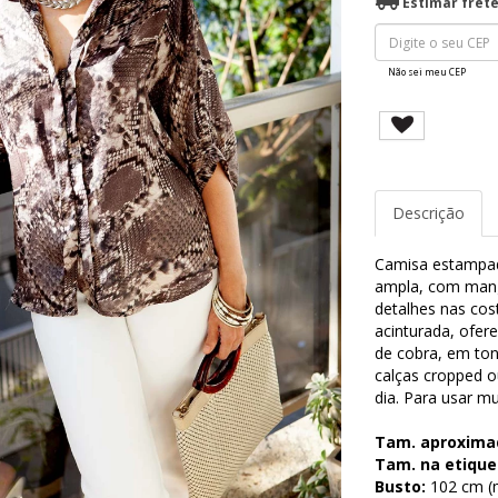
Estimar fret
Não sei meu CEP
Descrição
Camisa estampad
ampla, com mang
detalhes nas cos
acinturada, ofer
de cobra, em ton
calças cropped ou
dia. Para usar mu
Tam. aproxima
Tam. na etique
Busto:
102 cm (m