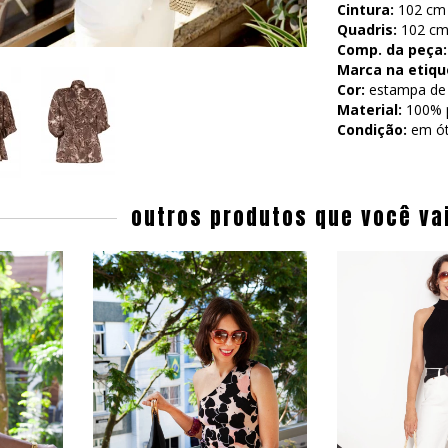
Cintura:
102 cm (
Quadris:
102 cm 
Comp. da peça:
Marca na etiqu
Cor:
estampa de 
Material:
100% p
Condição:
em ót
outros produtos que você va