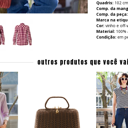
Quadris:
102 cm 
Comp. da mang
Comp. da peça:
Marca na etiqu
Cor:
vinho e off-
Material:
100% 
Condição:
em pe
outros produtos que você va