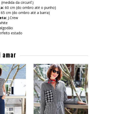
(medida da circunf.)
a:
60 cm (do ombro até o punho)
65 cm (do ombro até a barra)
eta:
J.Crew
white
algodão
rfeito estado
i amar