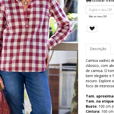
Estimar fret
Não sei meu CEP
Descrição
Camisa xadrez de
clássico, com ab
de camisa. O tom
bem elegante e f
escuro. Explore 
foco de interess
Tam. aproxima
Tam. na etique
Busto:
100 cm (m
Cintura:
100 cm (