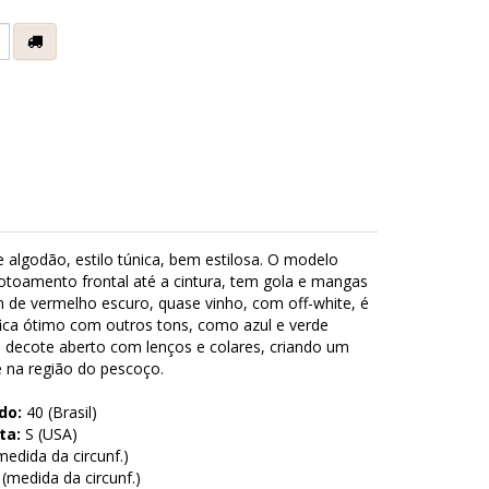
e
 algodão, estilo túnica, bem estilosa. O modelo
otoamento frontal até a cintura, tem gola e mangas
 de vermelho escuro, quase vinho, com off-white, é
ica ótimo com outros tons, como azul e verde
o decote aberto com lenços e colares, criando um
e na região do pescoço.
do:
40 (Brasil)
ta:
S (USA)
edida da circunf.)
medida da circunf.)