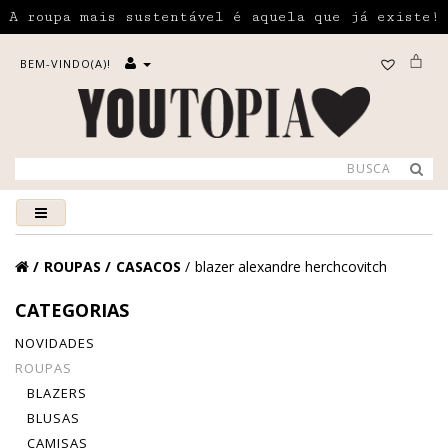
A roupa mais sustentável é aquela que já existe!
BEM-VINDO(A)!
ROUPAS
CASACOS
blazer alexandre herchcovitch
CATEGORIAS
NOVIDADES
ROUPAS
BLAZERS
BLUSAS
CAMISAS