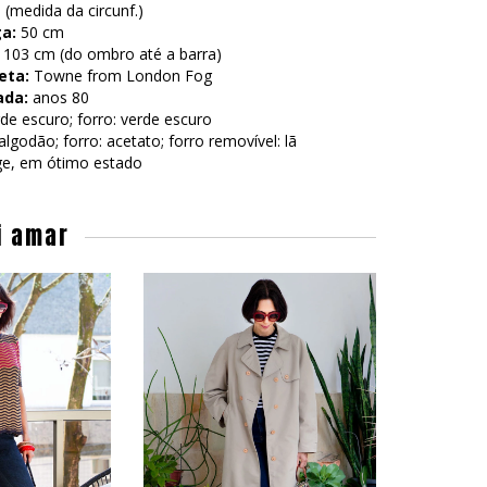
(medida da circunf.)
a:
50 cm
103 cm (do ombro até a barra)
eta:
Towne from London Fog
ada:
anos 80
de escuro; forro: verde escuro
godão; forro: acetato; forro removível: lã
ge, em ótimo estado
i amar