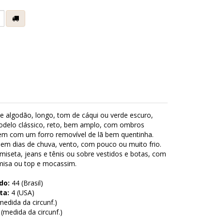
e
e algodão, longo, tom de cáqui ou verde escuro,
odelo clássico, reto, bem amplo, com ombros
em com um forro removível de lã bem quentinha.
 em dias de chuva, vento, com pouco ou muito frio.
seta, jeans e tênis ou sobre vestidos e botas, com
amisa ou top e mocassim.
do:
44 (Brasil)
ta:
4 (USA)
edida da circunf.)
medida da circunf.)