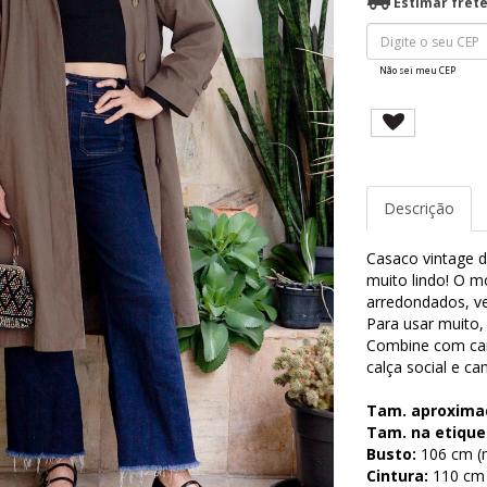
Estimar fret
Não sei meu CEP
Descrição
Casaco vintage d
muito lindo! O m
arredondados, v
Para usar muito,
Combine com cami
calça social e c
Tam. aproxima
Tam. na etique
Busto:
106 cm (m
Cintura:
110 cm (