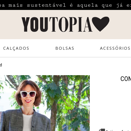
pa mais sustentável é aquela que já e
CALÇADOS
BOLSAS
ACESSÓRIOS
ed
CO