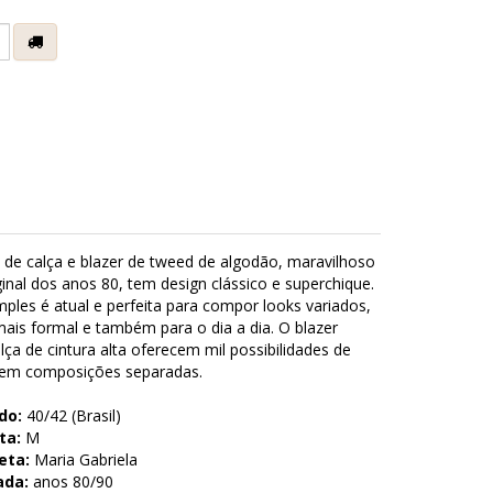
e
 de calça e blazer de tweed de algodão, maravilhoso
inal dos anos 80, tem design clássico e superchique.
les é atual e perfeita para compor looks variados,
mais formal e também para o dia a dia. O blazer
lça de cintura alta oferecem mil possibilidades de
u em composições separadas.
do:
40/42 (Brasil)
ta:
M
eta:
Maria Gabriela
ada:
anos 80/90