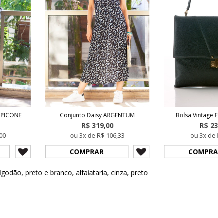
 PICONE
Conjunto Daisy ARGENTUM
Bolsa Vintage E
R$ 319,00
R$ 23
00
ou 3x de R$ 106,33
ou 3x de 
COMPRAR
COMPRA
lgodão
,
preto e branco
,
alfaiataria
,
cinza
,
preto