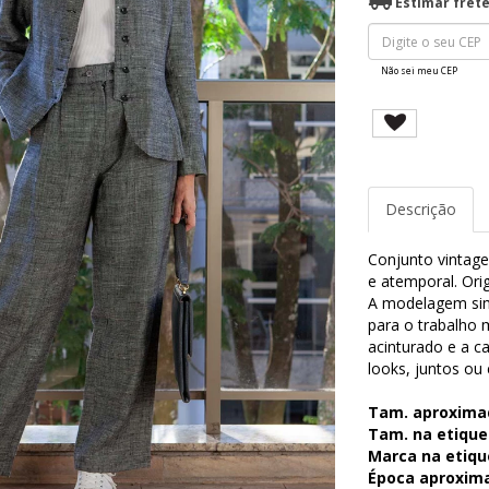
Estimar fret
Não sei meu CEP
Descrição
Conjunto vintage
e atemporal. Orig
A modelagem simp
para o trabalho 
acinturado e a ca
looks, juntos o
Tam. aproxima
Tam. na etique
Marca na etiqu
Época aproxim