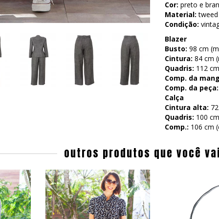
Cor:
preto e bran
Material:
tweed 
Condição:
vinta
Blazer
Busto:
98 cm (me
Cintura:
84 cm (m
Quadris:
112 cm 
Comp. da mang
Comp. da peça:
Calça
Cintura alta:
72
Quadris:
100 cm 
Comp.:
106 cm (d
outros produtos que você va