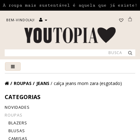
A roupa mais sustentável é aquela que já existe!
BEM-VINDO(A)!
ROUPAS
JEANS
calça jeans mom zara (esgotado)
CATEGORIAS
NOVIDADES
ROUPAS
BLAZERS
BLUSAS
CAMISAS