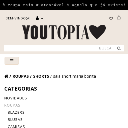
A roupa mais sustentável é aquela que já existe!
BEM-VINDO(A)!
ROUPAS
SHORTS
saia short maria bonita
CATEGORIAS
NOVIDADES
ROUPAS
BLAZERS
BLUSAS
CAMISAS