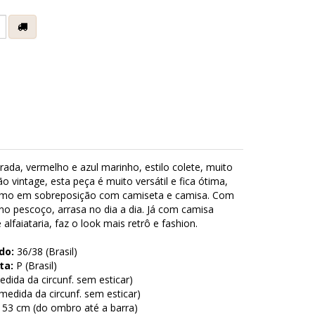
e
strada, vermelho e azul marinho, estilo colete, muito
ão vintage, esta peça é muito versátil e fica ótima,
omo em sobreposição com camiseta e camisa. Com
 no pescoço, arrasa no dia a dia. Já com camisa
 alfaiataria, faz o look mais retrô e fashion.
do:
36/38 (Brasil)
ta:
P (Brasil)
dida da circunf. sem esticar)
edida da circunf. sem esticar)
53 cm (do ombro até a barra)