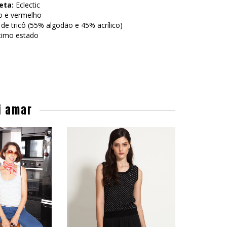
eta:
Eclectic
o e vermelho
de tricô (55% algodão e 45% acrílico)
timo estado
i amar