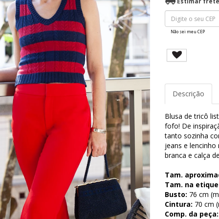
Estimar fret
Não sei meu CEP
Descrição
Blusa de tricô li
fofo! De inspiraç
tanto sozinha c
jeans e lencinho
branca e calça de
Tam. aproxima
Tam. na etique
Busto:
76 cm (me
Cintura:
70 cm (m
Comp. da peça: