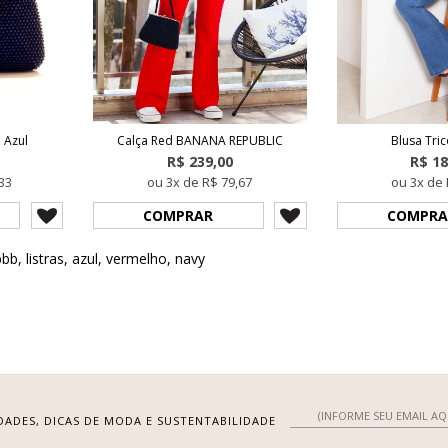
 Azul
Calça Red BANANA REPUBLIC
Blusa Tric
R$ 239,00
R$ 18
33
ou 3x de R$ 79,67
ou 3x de 
COMPRAR
COMPRA
bbb
,
listras
,
azul
,
vermelho
,
navy
DADES, DICAS DE MODA E SUSTENTABILIDADE