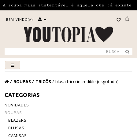
A roupa mais sustentável é aquela que já existe!
BEM-VINDO(A)!
ROUPAS
TRICÔS
blusa tricô incredible (esgotado)
CATEGORIAS
NOVIDADES
ROUPAS
BLAZERS
BLUSAS
CAMISAS