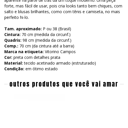
aparente na parte de trás dá um toque moderno. Uma peça
forte, mas fácil de usar, pois cria looks tanto bem chiques, com
salto e blusas brilhantes, como com tênis e camiseta, no mais
perfeito hi-lo.
Tam. aproximado:
P ou
38 (Brasil)
Cintura:
70 cm (medida da circunf.)
Quadris:
98 cm (medida da circunf.)
Comp.:
70 cm (da cintura até a barra)
Marca na etiqueta:
Vitorino Campos
Cor:
preta com detalhes prata
Material:
tecido acetinado armado (estruturado)
Condição:
em ótimo estado
outros produtos que você vai amar