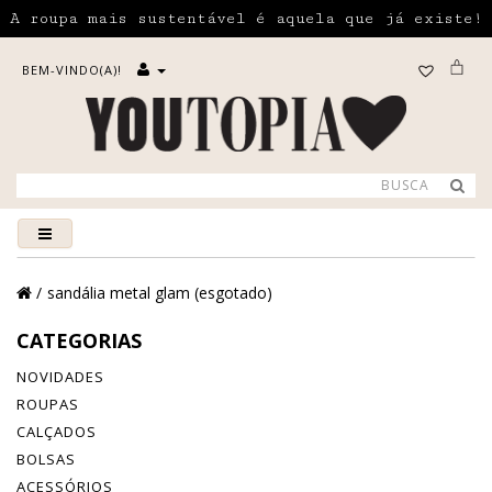
A roupa mais sustentável é aquela que já existe!
BEM-VINDO(A)!
sandália metal glam (esgotado)
CATEGORIAS
NOVIDADES
ROUPAS
CALÇADOS
BOLSAS
ACESSÓRIOS