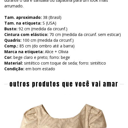
durante o dia e sandália ou sapatilha para um look mais
arrumado.
Tam. aproximado:
38 (Brasil)
Tam. na etiqueta:
S (USA)
Busto:
92 cm (medida da circunf.)
Cintura com elástico:
70 cm (medida da circunf. sem esticar)
Quadris:
100 cm (medida da circunf.)
Comp.:
85 cm (do ombro até a barra)
Marca na etiqueta:
Alice + Olivia
Cor:
bege claro e preto; forro: bege
Material:
sintético com toque de seda; forro: sintético
Condição:
em bom estado
outros produtos que você vai amar