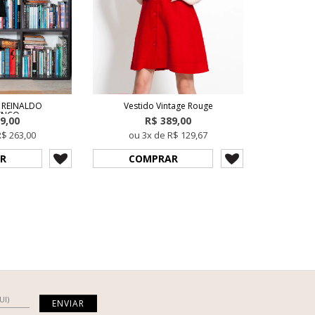
s REINALDO
Vestido Vintage Rouge
ENÇO
9,00
R$ 389,00
R$ 263,00
ou 3x de R$ 129,67
R
COMPRAR