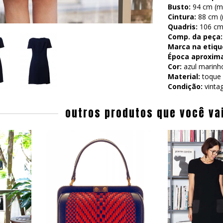
Busto:
94 cm (me
Cintura:
88 cm (m
Quadris:
106 cm 
Comp. da peça:
Marca na etiqu
Época aproxim
Cor:
azul marinh
Material:
toque 
Condição:
vinta
outros produtos que você va