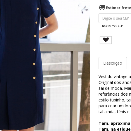
Estimar fret
Não sei meu CEP
Descrição
Vestido vintage 
Original dos ano
sai de moda. Man
referências dos 
estilo tubinho, 
para criar um lo
tal ainda, tênis
Tam. aproxima
Tam. na etique