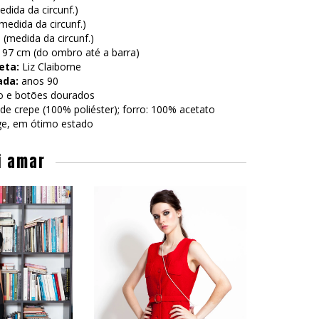
dida da circunf.)
edida da circunf.)
(medida da circunf.)
97 cm (do ombro até a barra)
eta:
Liz Claiborne
ada:
anos 90
o e botões dourados
de crepe (100% poliéster); forro: 100% acetato
ge, em ótimo estado
i amar