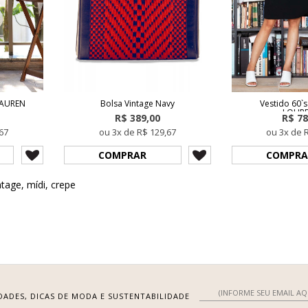
LAUREN
Bolsa Vintage Navy
Vestido 60`
LOUR
R$ 389,00
R$ 78
67
ou 3x de R$ 129,67
ou 3x de 
COMPRAR
COMPRA
ntage
,
mídi
,
crepe
DADES, DICAS DE MODA E SUSTENTABILIDADE