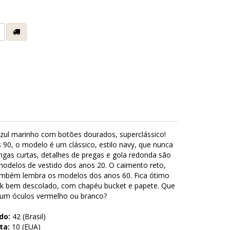
e
azul marinho com botões dourados, superclássico!
s 90, o modelo é um clássico, estilo navy, que nunca
gas curtas, detalhes de pregas e gola redonda são
modelos de vestido dos anos 20. O caimento reto,
também lembra os modelos dos anos 60. Fica ótimo
ok bem descolado, com chapéu bucket e papete. Que
 e um óculos vermelho ou branco?
do:
42 (Brasil)
ta:
10 (EUA)