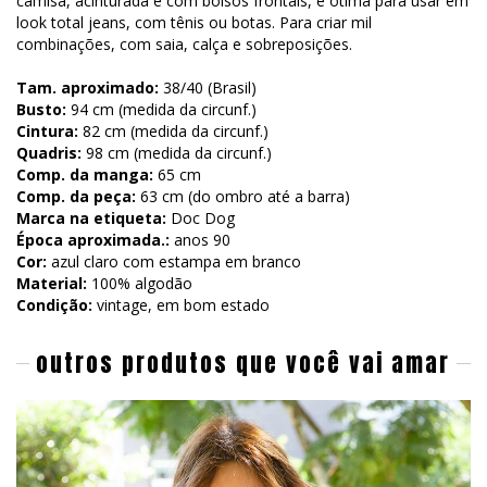
camisa, acinturada e com bolsos frontais, é ótima para usar em
look total jeans, com tênis ou botas. Para criar mil
combinações, com saia, calça e sobreposições.
Tam. aproximado:
38/40 (Brasil)
Busto:
94 cm (medida da circunf.)
Cintura:
82 cm (medida da circunf.)
Quadris:
98 cm (medida da circunf.)
Comp. da manga:
65 cm
Comp. da peça:
63 cm (do ombro até a barra)
Marca na etiqueta:
Doc Dog
Época aproximada.:
anos 90
Cor:
azul claro com estampa em branco
Material:
100% algodão
Condição:
vintage, em bom estado
outros produtos que você vai amar